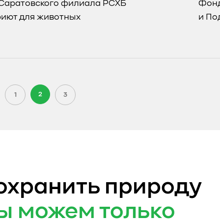
Саратовского филиала РСХБ
Фонд
риют для животных
и По
2
1
3
охранить природу
ы можем только