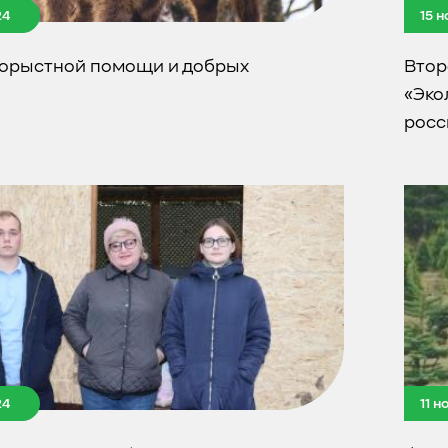
24
15 
корыстной помощи и добрых
Втор
«Эко
росс
24
11 