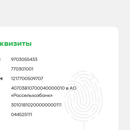
квизиты
Н
9703055433
770301001
Н
1217700509707
40703810700040000010 в АО
«Россельхозбанк»
30101810200000000111
044525111