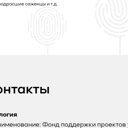
одросшие саженцы и т.д.
онтакты
логия
аименование: Фонд поддержки проектов 