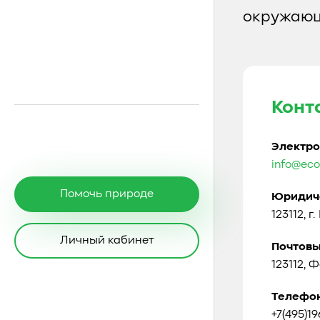
окружающ
Конт
Электро
info@eco
Помочь природе
Юридиче
123112, г
Личный кабинет
Почтовы
123112, 
Телефо
+7(495)1