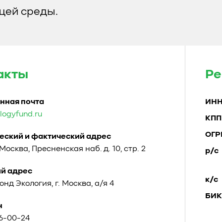
ей среды.
акты
Ре
нная почта
ИН
logyfund.ru
КПП
ОГР
ский и фактический адрес
. Москва, Пресненская наб. д. 10, стр. 2
р/с
й адрес
к/с
Фонд Экология, г. Москва, а/я 4
БИК
н
96-00-24