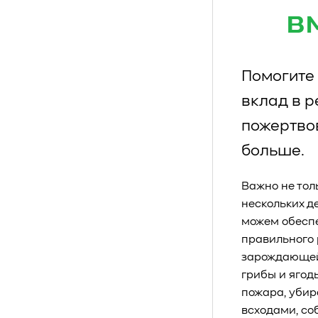
в
Помогите 
вклад в 
пожертво
больше.
Важно не тол
нескольких д
можем обеспе
правильного 
зарождающейс
грибы и ягод
пожара, убир
всходами, со