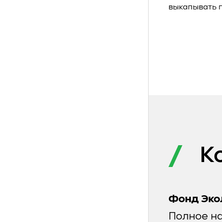
выкапывать п
К
Фонд Эко
Полное н