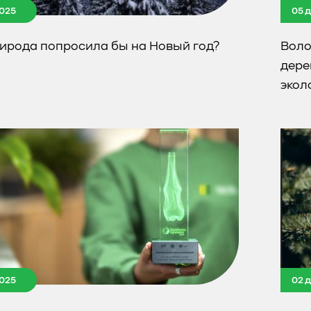
025
05 
рирода попросила бы на Новый год?
Воло
дере
экол
025
02 