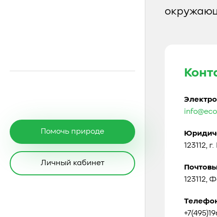
окружающ
Конт
Электро
info@eco
Помочь природе
Юридиче
123112, г
Личный кабинет
Почтовы
123112, 
Телефо
+7(495)1