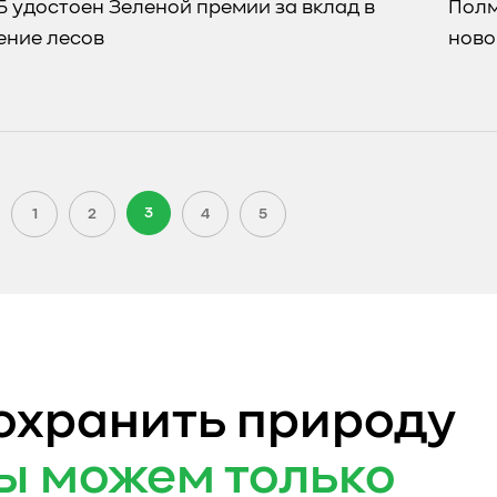
 удостоен Зеленой премии за вклад в
Полм
ение лесов
ново
3
1
2
4
5
охранить природу
ы можем только