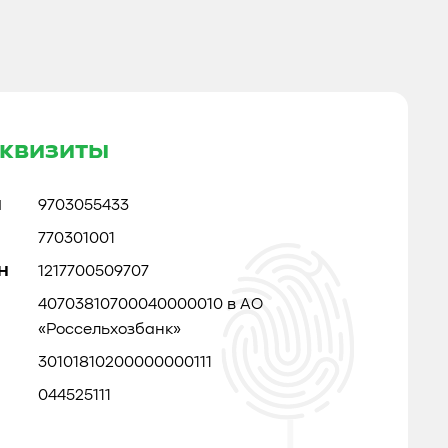
квизиты
Н
9703055433
770301001
Н
1217700509707
40703810700040000010 в АО
«Россельхозбанк»
30101810200000000111
044525111