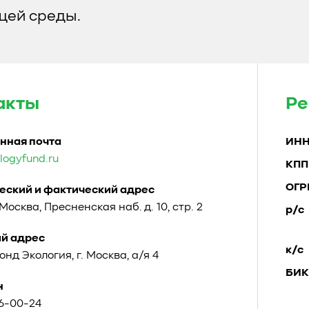
ей среды.
акты
Ре
нная почта
ИН
logyfund.ru
КПП
ОГР
ский и фактический адрес
. Москва, Пресненская наб. д. 10, стр. 2
р/с
й адрес
к/с
Фонд Экология, г. Москва, а/я 4
БИК
н
96-00-24