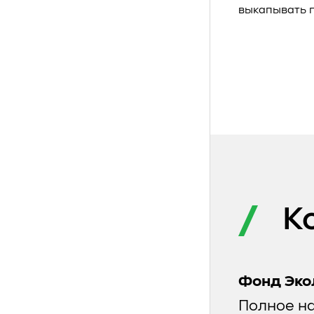
выкапывать п
К
Фонд Эко
Полное н