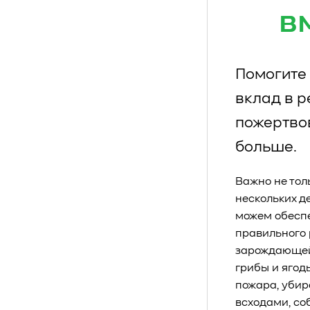
в
Помогите 
вклад в 
пожертво
больше.
Важно не тол
нескольких д
можем обеспе
правильного 
зарождающейс
грибы и ягод
пожара, убир
всходами, со