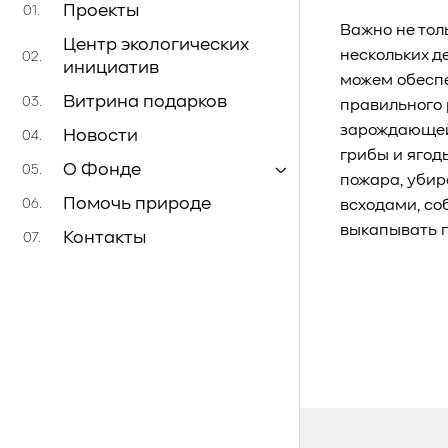
Проекты
01.
Важно не тол
Центр экологических
нескольких д
02.
инициатив
можем обеспе
Витрина подарков
03.
правильного 
зарождающейс
Новости
04.
грибы и ягод
О Фонде
05.
пожара, убир
Помочь природе
06.
всходами, со
выкапывать п
Контакты
07.