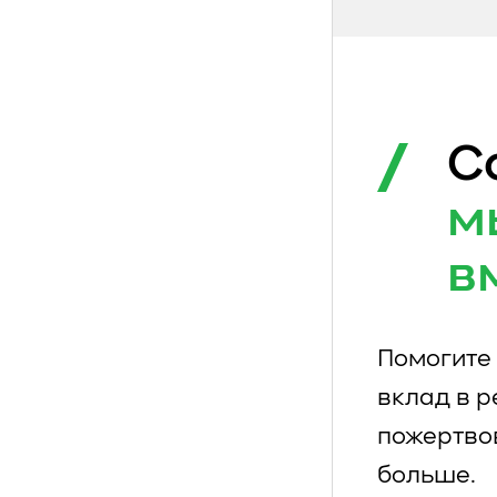
С
м
в
Помогите 
вклад в 
пожертво
больше.