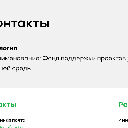
онтакты
логия
аименование: Фонд поддержки проектов 
ей среды.
акты
Ре
нная почта
ИН
logyfund.ru