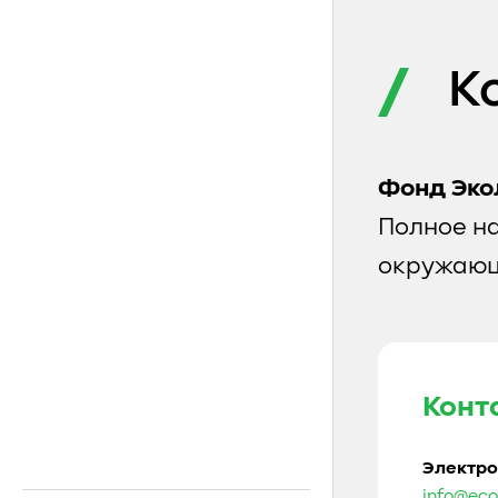
К
Фонд Эко
Полное н
окружающ
Конт
Электро
info@eco