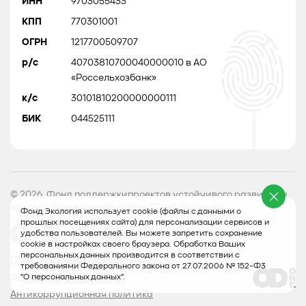
ИНН
9703055433
КПП
770301001
ОГРН
1217700509707
р/с
40703810700040000010 в АО
«Россельхозбанк»
к/с
30101810200000000111
БИК
044525111
© 2026, Фонд поддержкипроектов устойчивого развития и
защиты окружающей среды (Фонд Экология)
Фонд Экология использует cookie (файлы с данными о
прошлых посещениях сайта) для персонализации сервисов и
удобства пользователей. Вы можете запретить сохранение
cookie в настройках своего браузера. Обработка Ваших
персональных данных производится в соответствии с
Политика конфеденциальности
требованиями Федерального закона от 27.07.2006 № 152-Ф3
Договор оферты
"О персональных данных".
Антикоррупционная политика