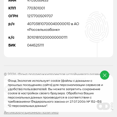
ИНН
9703055433
КПП
770301001
ОГРН
1217700509707
р/с
40703810700040000010 в АО
«Россельхозбанк»
к/с
30101810200000000111
БИК
044525111
© 2026, Фонд поддержкипроектов устойчивого развития и
защиты окружающей среды (Фонд Экология)
Фонд Экология использует cookie (файлы с данными о
прошлых посещениях сайта) для персонализации сервисов и
удобства пользователей. Вы можете запретить сохранение
cookie в настройках своего браузера. Обработка Ваших
персональных данных производится в соответствии с
Политика конфеденциальности
требованиями Федерального закона от 27.07.2006 № 152-Ф3
Договор оферты
"О персональных данных".
Антикоррупционная политика