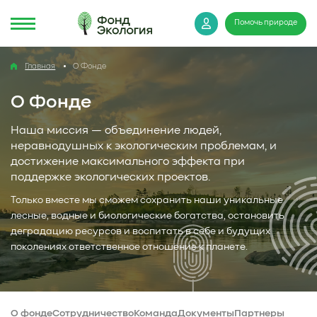
Помочь природе
Главная
О Фонде
О Фонде
Наша миссия — объединение людей,
неравнодушных к экологическим проблемам, и
достижение максимального эффекта при
поддержке экологических проектов.
Только вместе мы сможем сохранить наши уникальные
лесные, водные и биологические богатства, остановить
деградацию ресурсов и воспитать в себе и будущих
поколениях ответственное отношение к планете.
О фонде
Сотрудничество
Команда
Документы
Партнеры