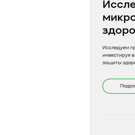
Иссле
микро
здоро
Исследуем п
инвестируя в
защиты здор
Подро