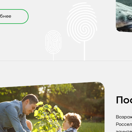
бнее
По
Возрож
Россел
заинте