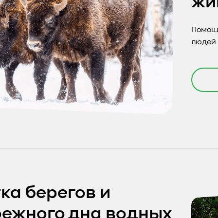
жи
Помощ
людей 
ка берегов и
ежного дна водных