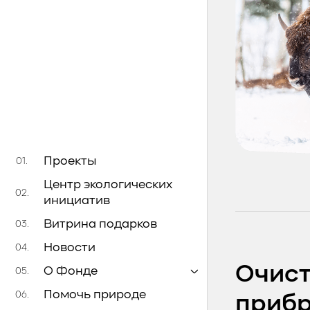
Проекты
01.
Центр экологических
02.
инициатив
Витрина подарков
03.
Новости
04.
Очист
О Фонде
05.
Помочь природе
06.
прибр