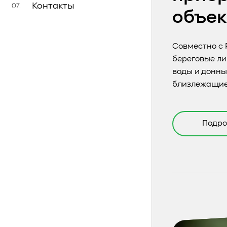
Контакты
07.
объек
Совместно с
береговые ли
воды и донны
близлежащие
Подро