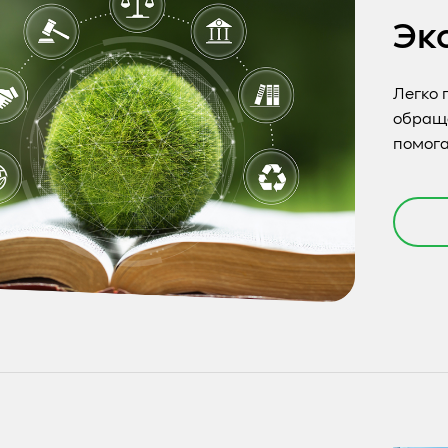
Эк
Легко 
обраща
помога