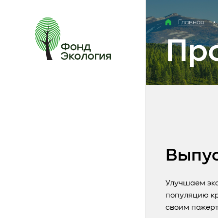
Главная
Пр
Выпус
Улучшаем эко
популяцию кр
своим пожер