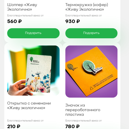
Шоппер «Живу
Термокружка (кофер)
Экологично»
«Живу Экологично»
Благотворительный взнос от
Благотворительный взнос от
560 ₽
930 ₽
Подарить
Подарить
Открытка с семенами
Значок из
«Живу экологично»
переработанного
пластика
Благотворительный взнос от
Благотворительный взнос от
210 ₽
780 ₽