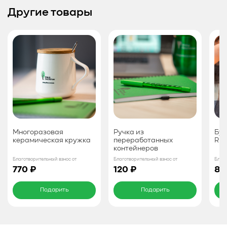
Другие товары
Многоразовая
Ручка из
Бут
керамическая кружка
переработанных
RP
контейнеров
Благотворительный взнос от
Благотворительный взнос от
Благо
770 ₽
120 ₽
80
Подарить
Подарить