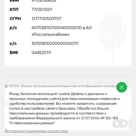
ИНН
9703055433
КПП
770301001
ОГРН
1217700509707
р/с
40703810700040000010 в АО
«Россельхозбанк»
к/с
30101810200000000111
БИК
044525111
© 2026, Фонд поддержкипроектов устойчивого развития и
защиты окружающей среды (Фонд Экология)
Фонд Экология использует cookie (файлы с данными о
прошлых посещениях сайта) для персонализации сервисов и
удобства пользователей. Вы можете запретить сохранение
cookie в настройках своего браузера. Обработка Ваших
персональных данных производится в соответствии с
Политика конфеденциальности
требованиями Федерального закона от 27.07.2006 № 152-Ф3
Договор оферты
"О персональных данных".
Антикоррупционная политика