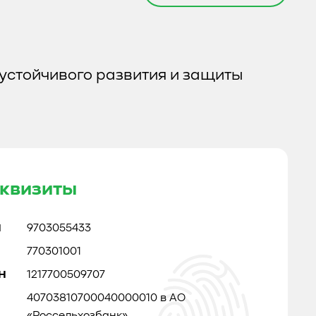
устойчивого развития и защиты
квизиты
Н
9703055433
770301001
Н
1217700509707
40703810700040000010 в АО