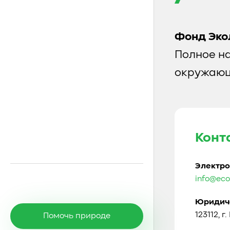
Фонд Эко
Полное н
окружающ
Конт
Электро
info@eco
Юридиче
123112, г
Помочь природе