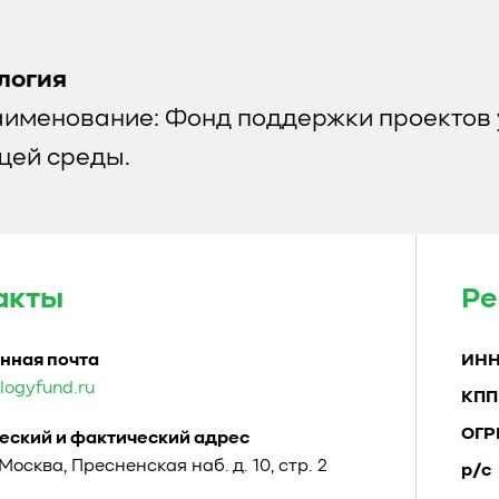
логия
аименование: Фонд поддержки проектов 
ей среды.
акты
Ре
нная почта
ИН
logyfund.ru
КПП
ОГР
ский и фактический адрес
. Москва, Пресненская наб. д. 10, стр. 2
р/с