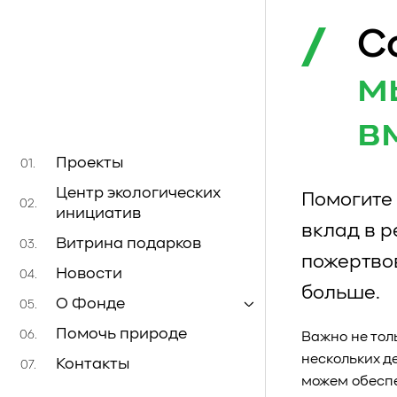
С
м
в
Проекты
01.
Центр экологических
Помогите 
02.
инициатив
вклад в 
Витрина подарков
03.
пожертво
Новости
04.
больше.
О Фонде
05.
Помочь природе
06.
Важно не тол
нескольких д
Контакты
07.
можем обеспе