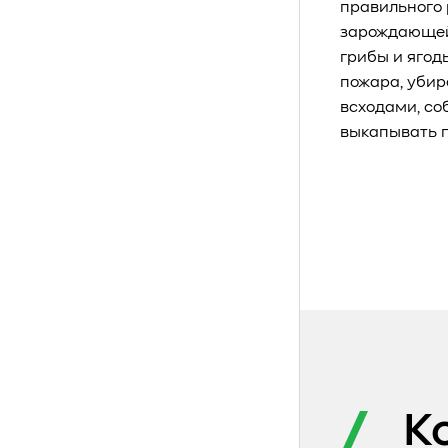
правильного 
зарождающейс
грибы и ягод
пожара, убир
всходами, со
выкапывать п
К