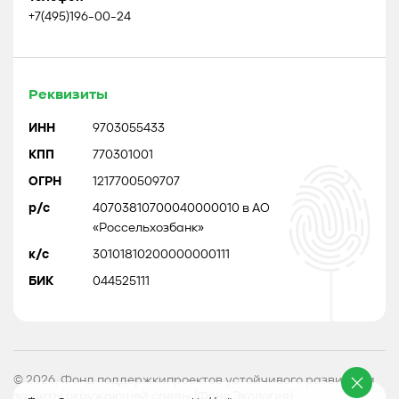
+7(495)196-00-24
Реквизиты
ИНН
9703055433
КПП
770301001
ОГРН
1217700509707
р/с
40703810700040000010 в АО
«Россельхозбанк»
к/с
30101810200000000111
БИК
044525111
© 2026, Фонд поддержкипроектов устойчивого развития и
защиты окружающей среды (Фонд Экология)