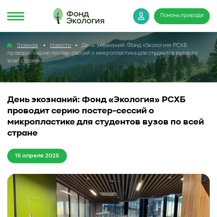
Помочь природе
Главная
Новости
День экознаний: Фонд «Экология» РСХБ
проводит серию постер-сессий о микропластике для студентов вузов по
всей стране
День экознаний: Фонд «Экология» РСХБ
проводит серию постер-сессий о
микропластике для студентов вузов по всей
стране
15 апреля 2025