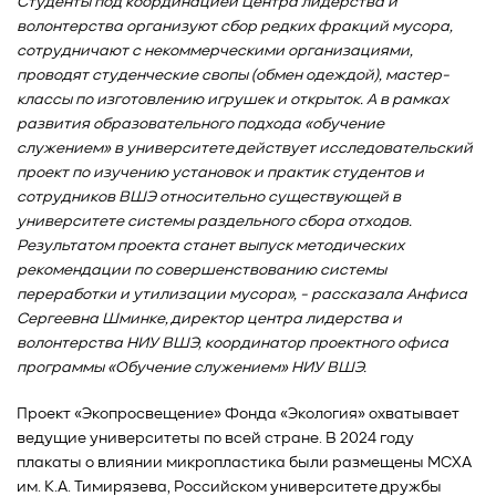
Студенты под координацией Центра лидерства и
волонтерства организуют сбор редких фракций мусора,
сотрудничают с некоммерческими организациями,
проводят студенческие свопы (обмен одеждой), мастер-
классы по изготовлению игрушек и открыток. А в рамках
развития образовательного подхода «обучение
служением» в университете действует исследовательский
проект по изучению установок и практик студентов и
сотрудников ВШЭ относительно существующей в
университете системы раздельного сбора отходов.
Результатом проекта станет выпуск методических
рекомендации по совершенствованию системы
переработки и утилизации мусора», - рассказала Анфиса
Сергеевна Шминке, директор центра лидерства и
волонтерства НИУ ВШЭ, координатор проектного офиса
программы «Обучение служением» НИУ ВШЭ.
Проект «Экопросвещение» Фонда «Экология» охватывает
ведущие университеты по всей стране. В 2024 году
плакаты о влиянии микропластика были размещены МСХА
им. К.А. Тимирязева, Российском университете дружбы