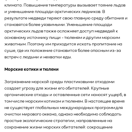
климата. Повышение температуры вызывает таяние льдов
и уменьшение площади арктических ледников. В
результате медведи теряют свою главную среду обитания и
становятся более уязвимыми. Уменьшение площади
арктических льдов также осложняет доступ медведей к
основному источнику пищи - тюленям и другим морским
животным. Поэтому им приходится искать пропитание на
суше, где их положение становится более опасным из-за
встреч с людьми и нехватки еды.
Морские котики и тюлени
Загрязнение морской среды пластиковыми отходами
создает угрозу для жизни его обитателей. Крупные
органические отходы и оставленные сети наносят ущерб, в
том числе морским котикам и тюленям. В настоящее время
не существует глобальных международных программ для
очистки мирового океана, однако необходимо соблюдать
простые экологические стратегии, направленные на
сохранение жизни морских обитателей: сокращение