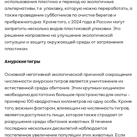
использования пластика и переход на экологичные
альтернативы, т.е. упаковку, которую можно переработать, а
также проведение субботников по очистке берегов и
прибрежного дна. Кроме того, с 2024 года в России могут
запретить несколько видов пластиковой упаковки. Это
решение направлено на улучшение экологической
ситуации и защиту окружающей среды от загрязнения
пластиком.
Амурские тигры
Основной негативной экологической причиной сокращения
численности амурских тигров является уничтожение их
естественной среды обитания. Этим крупным хищникам
необходимо достаточно большое пространство для охоты -
примерно 100 квадратных километров на одну особь. Кроме
того, важным фактором, влияющим на численность тигров,
является доступность пищи, которая также страдает от
разрушения среды обитания животных. В течение
последних нескольких десяилетий наблюдается
постепенное увеличение популяции этих животных. Если