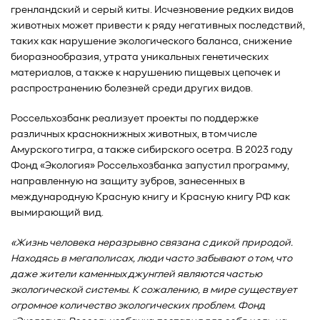
гренландский и серый киты. Исчезновение редких видов
животных может привести к ряду негативных последствий,
таких как нарушение экологического баланса, снижение
биоразнообразия, утрата уникальных генетических
материалов, а также к нарушению пищевых цепочек и
распространению болезней среди других видов.
Россельхозбанк реализует проекты по поддержке
различных краснокнижных животных, в том числе
Амурского тигра, а также сибирского осетра. В 2023 году
Фонд «Экология» Россельхозбанка запустил программу,
направленную на защиту зубров, занесенных в
международную Красную книгу и Красную книгу РФ как
вымирающий вид.
«Жизнь человека неразрывно связана с дикой природой.
Находясь в мегаполисах, люди часто забывают о том, что
даже жители каменных джунглей являются частью
экологической системы. К сожалению, в мире существует
огромное количество экологических проблем. Фонд