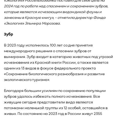
«Экология» Россельхозбанка поставил для себя цель на
2024 год по работе над спасением и сохранением зубров,
которые являются исчезающим видом дикой фауны и
занесены в Красную книгу», - отметила директор Фонда
«Экология» Эльмира Морозова.
Зубр
В 2023 году исполнилось 100 лет со дня принятия
международного решения о спасении зубров от
вымирания. Зубр входит в категорию животных под угрозой
исчезновения из Красной книги России, а также является
одним из 13 видов в фокусе федерального проекта
«Сохранение биологического разнообразия и развитие
экологического туризма».
Благодаря большим усилиям по сохранению популяции
зубров удалось избежать полного исчезновения. Все
живущие сегодня представители вида являются
потомками маленькой группы из 12 особей, оставшейся в
живых. По состоянию на 2023 год в России живут 2355