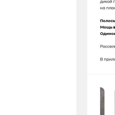
дикой 
на пла
Полосы
Мощь 
Одинок
Россел
В прил