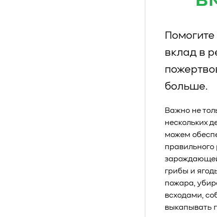
в
Помогите 
вклад в 
пожертво
больше.
Важно не тол
нескольких д
можем обеспе
правильного 
зарождающейс
грибы и ягод
пожара, убир
всходами, со
выкапывать п