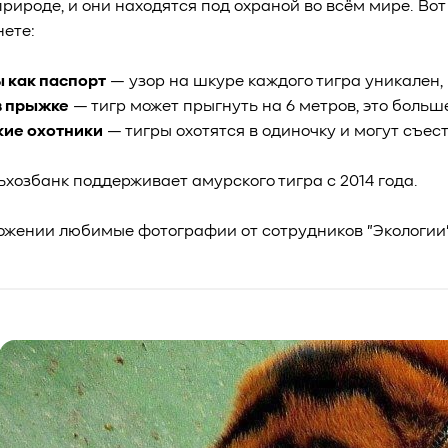
природе, и они находятся под охраной во всём мире. Во
нете:
 как паспорт
— узор на шкуре каждого тигра уникален, 
в прыжке
— тигр может прыгнуть на 6 метров, это больш
ие охотники
— тигры охотятся в одиночку и могут съесть
ьхозбанк поддерживает амурского тигра с 2014 года.
ожении любимые фотографии от сотрудников "Экологии"