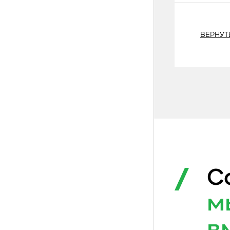
ВЕРНУТ
С
м