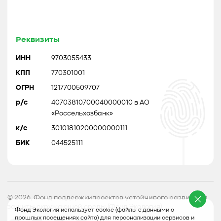
Реквизиты
ИНН
9703055433
КПП
770301001
ОГРН
1217700509707
р/с
40703810700040000010 в АО
«Россельхозбанк»
к/с
30101810200000000111
БИК
044525111
© 2026, Фонд поддержкипроектов устойчивого развития и
защиты окружающей среды (Фонд Экология)
Фонд Экология использует cookie (файлы с данными о
прошлых посещениях сайта) для персонализации сервисов и