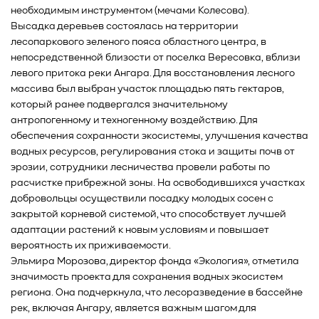
необходимым инструментом (мечами Колесова).
Высадка деревьев состоялась на территории
лесопаркового зеленого пояса областного центра, в
непосредственной близости от поселка Вересовка, вблизи
левого притока реки Ангара. Для восстановления лесного
массива был выбран участок площадью пять гектаров,
который ранее подвергался значительному
антропогенному и техногенному воздействию. Для
обеспечения сохранности экосистемы, улучшения качества
водных ресурсов, регулирования стока и защиты почв от
эрозии, сотрудники лесничества провели работы по
расчистке прибрежной зоны. На освободившихся участках
добровольцы осуществили посадку молодых сосен с
закрытой корневой системой, что способствует лучшей
адаптации растений к новым условиям и повышает
вероятность их приживаемости.
Эльмира Морозова, директор фонда «Экология», отметила
значимость проекта для сохранения водных экосистем
региона. Она подчеркнула, что лесоразведение в бассейне
рек, включая Ангару, является важным шагом для