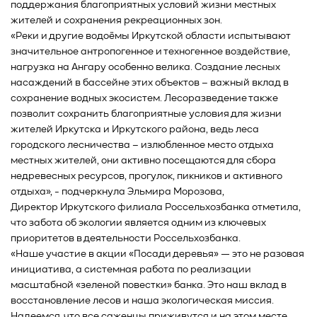
поддержания благоприятных условий жизни местных
жителей и сохранения рекреационных зон.
«Реки и другие водоёмы Иркутской области испытывают
значительное антропогенное и техногенное воздействие,
нагрузка на Ангару особенно велика. Создание лесных
насаждений в бассейне этих объектов – важный вклад в
сохранение водных экосистем. Лесоразведение также
позволит сохранить благоприятные условия для жизни
жителей Иркутска и Иркутского района, ведь леса
городского лесничества – излюбленное место отдыха
местных жителей, они активно посещаются для сбора
недревесных ресурсов, прогулок, пикников и активного
отдыха», - подчеркнула Эльмира Морозова,
Директор Иркутского филиала Россельхозбанка отметила,
что забота об экологии является одним из ключевых
приоритетов в деятельности Россельхозбанка.
«Наше участие в акции «Посади деревья» — это не разовая
инициатива, а системная работа по реализации
масштабной «зеленой повестки» банка. Это наш вклад в
восстановление лесов и наша экологическая миссия.
Надеемся, что все саженцы приживутся и на этом месте