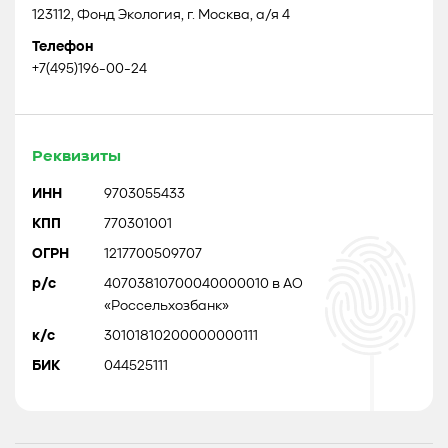
123112, Фонд Экология, г. Москва, а/я 4
Телефон
+7(495)196-00-24
Реквизиты
ИНН
9703055433
КПП
770301001
ОГРН
1217700509707
р/с
40703810700040000010 в АО
«Россельхозбанк»
к/с
30101810200000000111
БИК
044525111