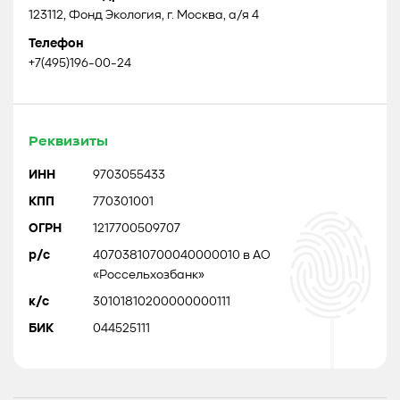
123112, Фонд Экология, г. Москва, а/я 4
Телефон
+7(495)196-00-24
Реквизиты
ИНН
9703055433
КПП
770301001
ОГРН
1217700509707
р/с
40703810700040000010 в АО
«Россельхозбанк»
к/с
30101810200000000111
БИК
044525111