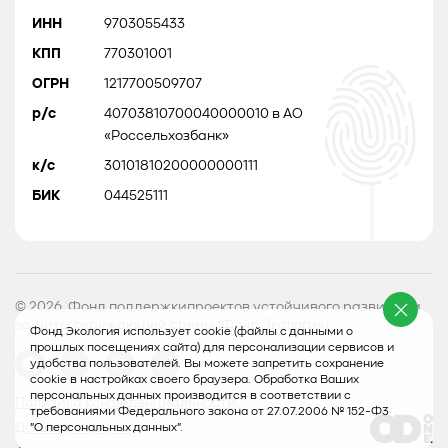
ИНН
9703055433
КПП
770301001
ОГРН
1217700509707
р/с
40703810700040000010 в АО
«Россельхозбанк»
к/с
30101810200000000111
БИК
044525111
© 2026, Фонд поддержкипроектов устойчивого развития и
защиты окружающей среды (Фонд Экология)
Фонд Экология использует cookie (файлы с данными о
прошлых посещениях сайта) для персонализации сервисов и
удобства пользователей. Вы можете запретить сохранение
cookie в настройках своего браузера. Обработка Ваших
персональных данных производится в соответствии с
Политика конфеденциальности
требованиями Федерального закона от 27.07.2006 № 152-Ф3
Договор оферты
"О персональных данных".