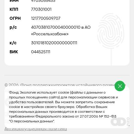
ИНН
9703055433
КПП
770301001
ОГРН
1217700509707
р/с
40703810700040000010 в АО
«Россельхозбанк»
к/с
30101810200000000111
БИК
044525111
© 2026, Фонд поддержкипроектов устойчивого развития и
защиты окружающей среды (Фонд Экология)
Фонд Экология использует cookie (файлы с данными о
прошлых посещениях сайта) для персонализации сервисов и
удобства пользователей. Вы можете запретить сохранение
cookie в настройках своего браузера. Обработка Ваших
персональных данных производится в соответствии с
Политика конфеденциальности
требованиями Федерального закона от 27.07.2006 № 152-Ф3
Договор оферты
"О персональных данных".
Антикоррупционная политика