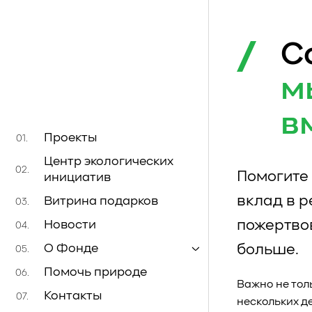
С
м
в
Проекты
01.
Центр экологических
02.
Помогите 
инициатив
вклад в 
Витрина подарков
03.
пожертво
Новости
04.
больше.
О Фонде
05.
Помочь природе
06.
Важно не тол
Контакты
07.
нескольких д