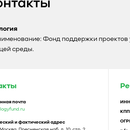
онтакты
логия
аименование: Фонд поддержки проектов 
ей среды.
акты
Ре
нная почта
ИН
logyfund.ru
КПП
ОГР
ский и фактический адрес
. Москва, Пресненская наб. д. 10, стр. 2