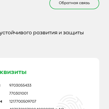
Обратная связь
устойчивого развития и защиты
квизиты
Н
9703055433
770301001
Н
1217700509707