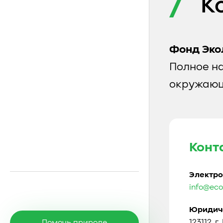
К
Фонд Эко
Полное н
окружающ
Конт
Электро
info@eco
Юридиче
123112, г