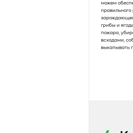
можем обеспе
правильного 
зарождающейс
грибы и ягод
пожара, убир
всходами, со
выкапывать п