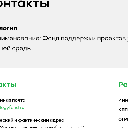
онтакты
логия
аименование: Фонд поддержки проектов 
ей среды.
акты
Ре
нная почта
ИН
logyfund.ru
КПП
ОГР
ский и фактический адрес
. Москва, Пресненская наб. д. 10, стр. 2