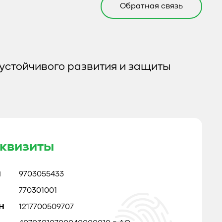
Обратная связь
устойчивого развития и защиты
квизиты
Н
9703055433
770301001
Н
1217700509707