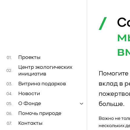
С
м
в
Проекты
01.
Центр экологических
02.
Помогите 
инициатив
вклад в 
Витрина подарков
03.
пожертво
Новости
04.
больше.
О Фонде
05.
Помочь природе
06.
Важно не тол
Контакты
07.
нескольких д