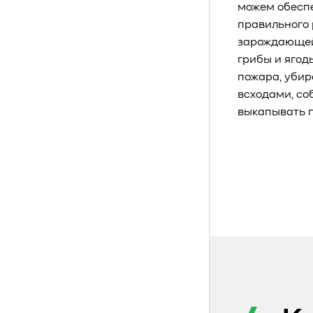
можем обеспе
правильного 
зарождающейс
грибы и ягод
пожара, убир
всходами, со
выкапывать п