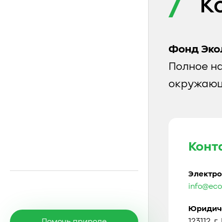
К
Фонд Эко
Полное н
окружающ
Конт
Электро
info@eco
Юридиче
123112, г