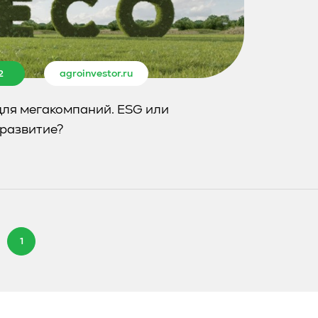
2
agroinvestor.ru
для мегакомпаний. ESG или
 развитие?
1