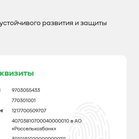
устойчивого развития и защиты
квизиты
Н
9703055433
770301001
Н
1217700509707
40703810700040000010 в АО
«Россельхозбанк»