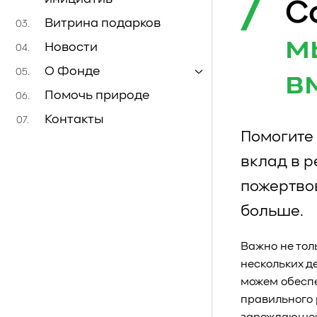
С
Витрина подарков
03.
м
Новости
04.
О Фонде
05.
в
Помочь природе
06.
Контакты
07.
Помогите 
вклад в 
пожертво
больше.
Важно не тол
нескольких д
можем обеспе
правильного 