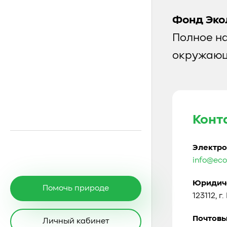
Фонд Эко
Полное н
окружающ
Конт
Электро
info@eco
Юридиче
Помочь природе
123112, г
Почтовы
Личный кабинет