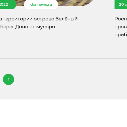
2022
donnews.ru
20 
а территории острова Зелёный
Росп
берег Дона от мусора
пров
приб
1