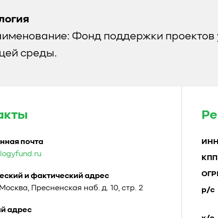
логия
аименование: Фонд поддержки проектов 
ей среды.
акты
Ре
нная почта
ИН
logyfund.ru
КПП
ОГР
ский и фактический адрес
. Москва, Пресненская наб. д. 10, стр. 2
р/с
й адрес