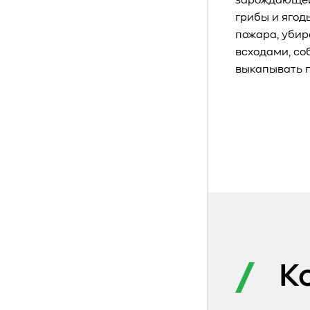
зарождающейс
грибы и ягод
пожара, убир
всходами, со
выкапывать п
К