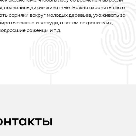
я экосистеме, чтобы в лесу со временем выросли
ы, появились дикие животные. Важно охранять лес от
ать сорняки вокруг молодых деревьев, ухаживать за
бирать семена и желуди, а затем сохранить их,
одросшие саженцы и т.д.
онтакты