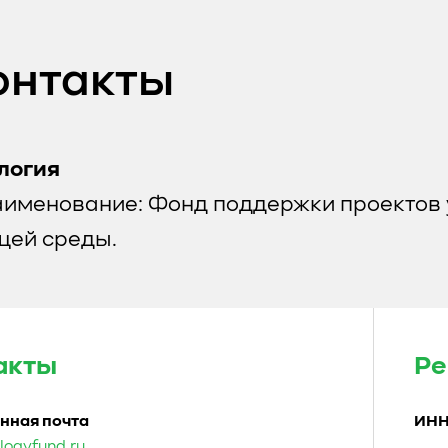
онтакты
логия
аименование: Фонд поддержки проектов 
ей среды.
акты
Ре
нная почта
ИН
logyfund.ru