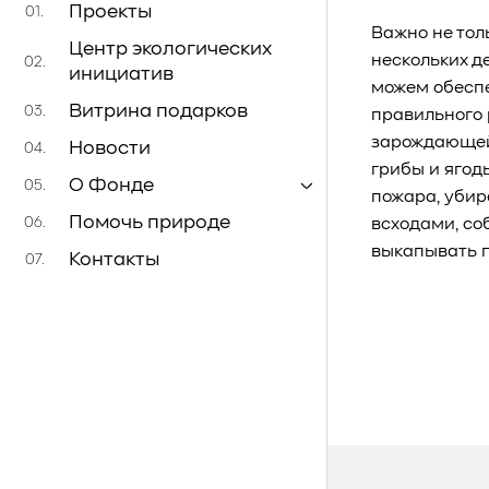
Проекты
01.
Важно не тол
Центр экологических
нескольких д
02.
инициатив
можем обеспе
Витрина подарков
03.
правильного 
зарождающейс
Новости
04.
грибы и ягод
О Фонде
05.
пожара, убир
Помочь природе
06.
всходами, со
выкапывать п
Контакты
07.