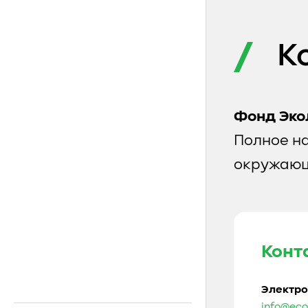
К
Фонд Эко
Полное н
окружающ
Конт
Электро
info@eco