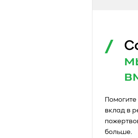
С
м
в
Помогите 
вклад в 
пожертво
больше.