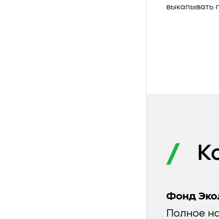
выкапывать п
К
Фонд Эко
Полное н