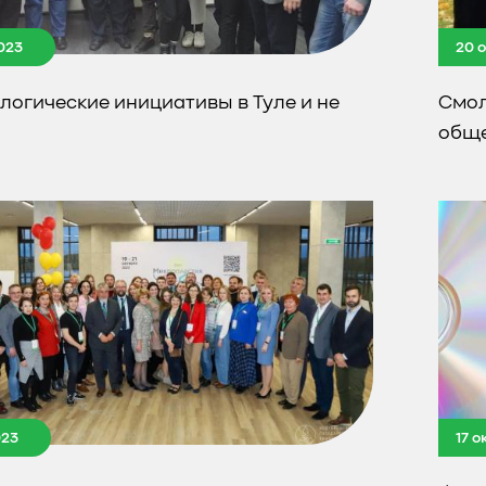
023
20 
ологические инициативы в Туле и не
Смол
обще
023
17 