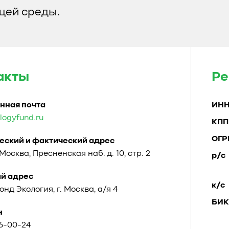
ей среды.
акты
Ре
нная почта
ИН
logyfund.ru
КПП
ОГР
ский и фактический адрес
. Москва, Пресненская наб. д. 10, стр. 2
р/с
й адрес
к/с
Фонд Экология, г. Москва, а/я 4
БИК
н
96-00-24