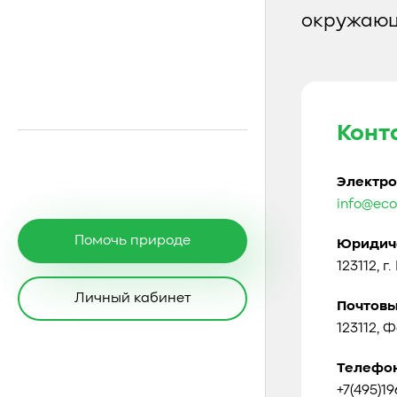
окружающ
Конт
Электро
info@eco
Помочь природе
Юридиче
123112, г
Личный кабинет
Почтовы
123112, 
Телефо
+7(495)1