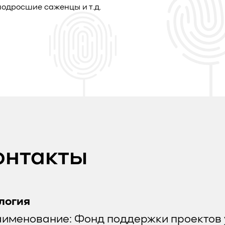
одросшие саженцы и т.д.
онтакты
логия
аименование: Фонд поддержки проектов 