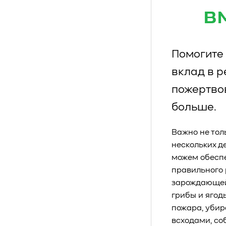
в
Помогите 
вклад в 
пожертво
больше.
Важно не тол
нескольких д
можем обеспе
правильного 
зарождающейс
грибы и ягод
пожара, убир
всходами, со