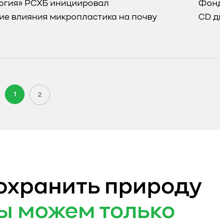
огия» РСХБ инициировал
Фонд
ие влияния микропластика на почву
CD д
1
2
охранить природу
ы можем только