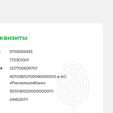
квизиты
Н
9703055433
770301001
Н
1217700509707
40703810700040000010 в АО
«Россельхозбанк»
30101810200000000111
044525111