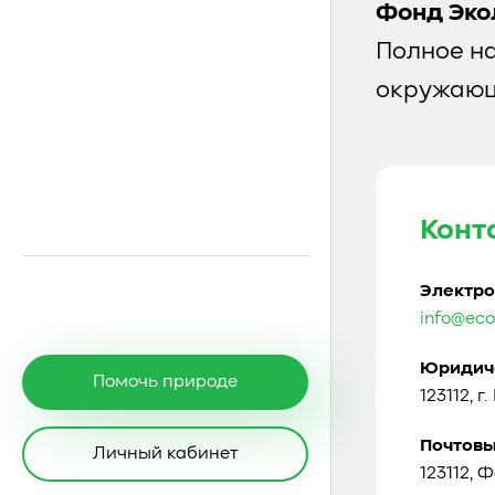
Фонд Эко
Полное н
окружающ
Конт
Электро
info@eco
Юридиче
Помочь природе
123112, г
Почтовы
Личный кабинет
123112, 