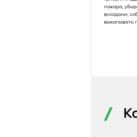
пожара, убир
всходами, со
выкапывать п
К