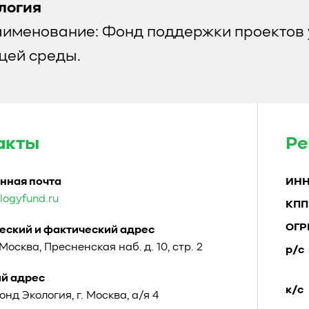
логия
аименование: Фонд поддержки проектов 
ей среды.
акты
Ре
нная почта
ИН
logyfund.ru
КПП
ОГР
ский и фактический адрес
. Москва, Пресненская наб. д. 10, стр. 2
р/с
й адрес
к/с
Фонд Экология, г. Москва, а/я 4