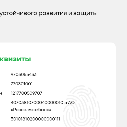
устойчивого развития и защиты
квизиты
Н
9703055433
770301001
Н
1217700509707
40703810700040000010 в АО
«Россельхозбанк»
30101810200000000111