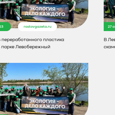
23
rostovgazeta.ru
27 
з переработанного пластика
В Ле
в парке Левобережный
скам