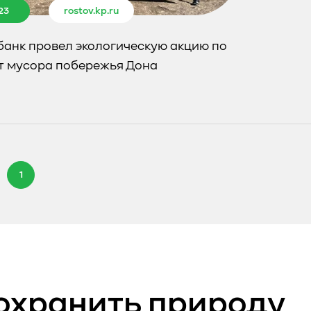
23
rostov.kp.ru
банк провел экологическую акцию по
от мусора побережья Дона
1
охранить природу