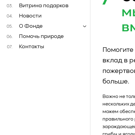
Витрина подарков
03.
м
Новости
04.
в
О Фонде
05.
Помочь природе
06.
Контакты
07.
Помогите 
вклад в 
пожертво
больше.
Важно не тол
нескольких д
можем обеспе
правильного 
зарождающейс
грибы и ягод