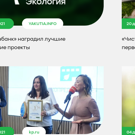
021
YAKUTIA.INFO
20 
збанк» наградил лучшие
«Чис
кие проекты
перв
021
kp.ru
04 