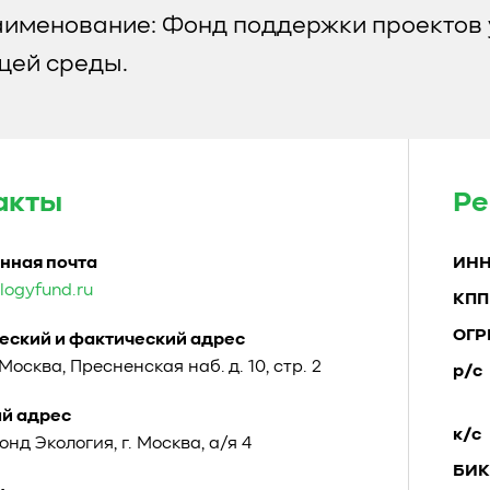
аименование: Фонд поддержки проектов 
ей среды.
акты
Ре
нная почта
ИН
logyfund.ru
КПП
ОГР
ский и фактический адрес
. Москва, Пресненская наб. д. 10, стр. 2
р/с
й адрес
к/с
Фонд Экология, г. Москва, а/я 4
БИК