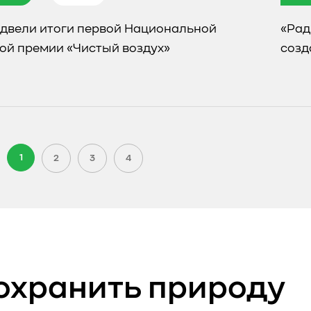
одвели итоги первой Национальной
«Рад
ой премии «Чистый воздух»
созд
1
2
3
4
охранить природу