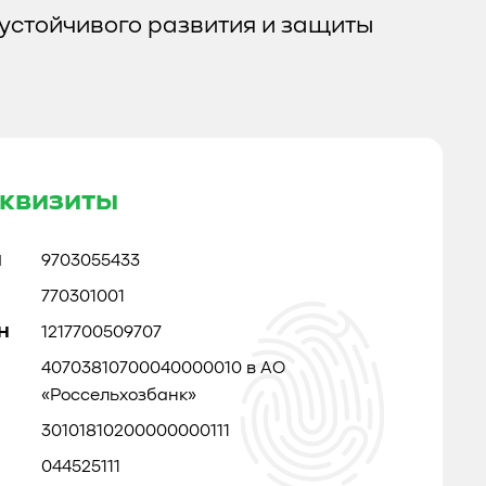
устойчивого развития и защиты
квизиты
Н
9703055433
770301001
Н
1217700509707
40703810700040000010 в АО
«Россельхозбанк»
30101810200000000111
044525111