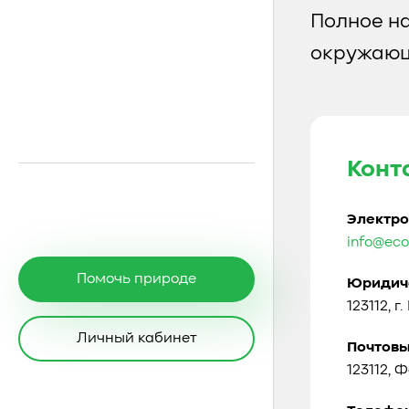
Полное н
окружающ
Конт
Электро
info@eco
Помочь природе
Юридиче
123112, г
Личный кабинет
Почтовы
123112, 