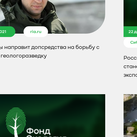
021
ria.ru
22 
Си
 направит допсредства на борьбу с
 геологоразведку
Росс
стан
эксп