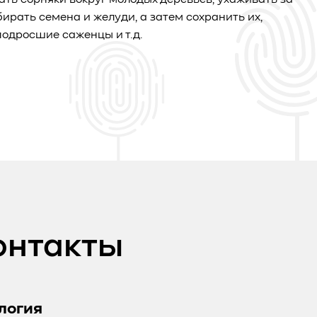
ать сорняки вокруг молодых деревьев, ухаживать за
бирать семена и желуди, а затем сохранить их,
одросшие саженцы и т.д.
онтакты
логия