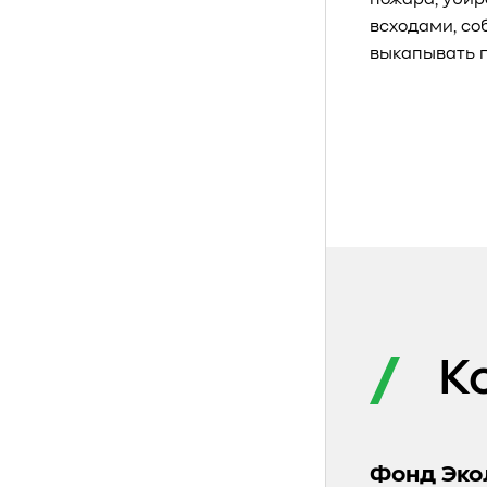
пожара, убир
всходами, со
выкапывать п
К
Фонд Эко