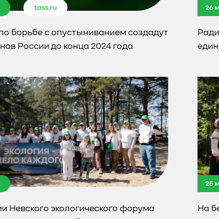
tass.ru
26 
по борьбе с опустыниванием создадут
Ради
онов России до конца 2024 года
един
25 
ии Невского экологического форума
На б