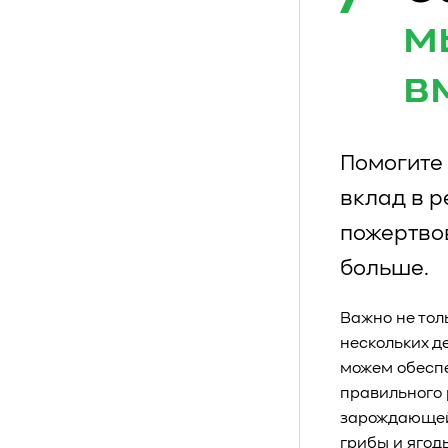
м
в
Помогите 
вклад в 
пожертво
больше.
Важно не тол
нескольких д
можем обеспе
правильного 
зарождающейс
грибы и ягод