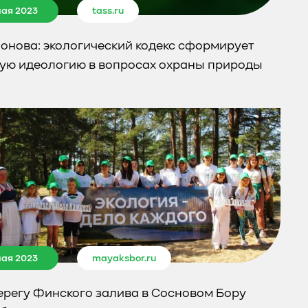
мая 2023
tass.ru
онова: экологический кодекс сформирует
ую идеологию в вопросах охраны природы
мая 2023
mayaksbor.ru
ерегу Финского залива в Сосновом Бору