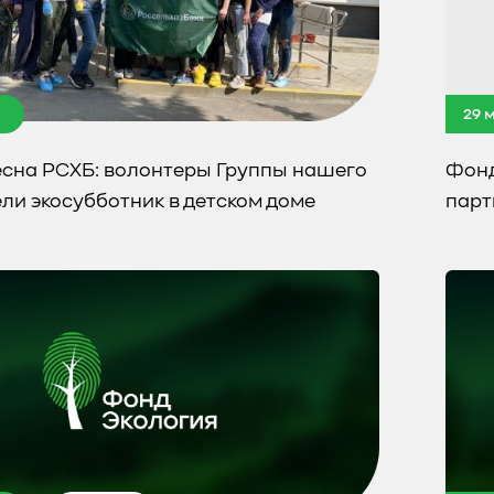
29 
есна РСХБ: волонтеры Группы нашего
Фонд
ли экосубботник в детском доме
парт