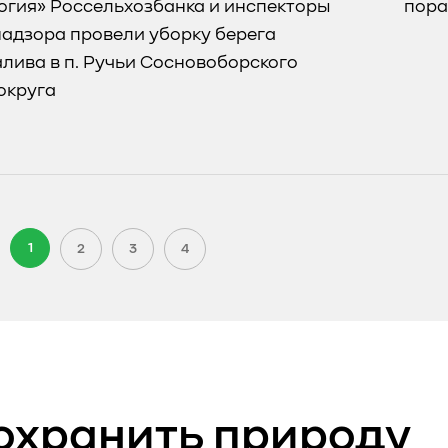
огия» Россельхозбанка и инспекторы
пора
адзора провели уборку берега
лива в п. Ручьи Сосновоборского
округа
1
2
3
4
охранить природу