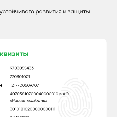
устойчивого развития и защиты
квизиты
Н
9703055433
770301001
Н
1217700509707
40703810700040000010 в АО
«Россельхозбанк»
30101810200000000111