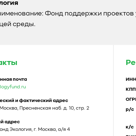
логия
аименование: Фонд поддержки проектов 
ей среды.
акты
Ре
нная почта
ИН
logyfund.ru
КПП
ОГР
ский и фактический адрес
. Москва, Пресненская наб. д. 10, стр. 2
р/с
й адрес
к/с
Фонд Экология, г. Москва, а/я 4