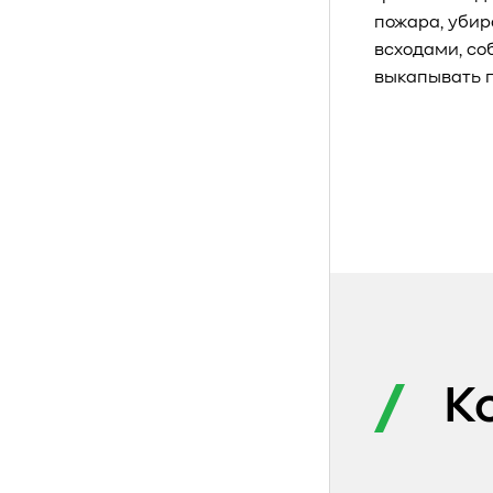
пожара, убир
всходами, со
выкапывать п
К