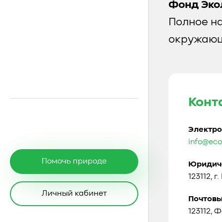
Фонд Эко
Полное н
окружающ
Конт
Электро
info@eco
Помочь природе
Юридиче
123112, г
Личный кабинет
Почтовы
123112, 